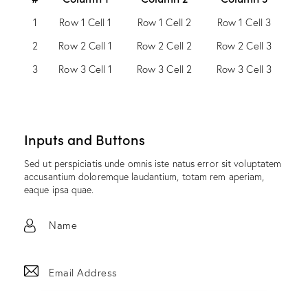
1
Row 1 Cell 1
Row 1 Cell 2
Row 1 Cell 3
2
Row 2 Cell 1
Row 2 Cell 2
Row 2 Cell 3
3
Row 3 Cell 1
Row 3 Cell 2
Row 3 Cell 3
Inputs and Buttons
Sed ut perspiciatis unde omnis iste natus error sit voluptatem
accusantium doloremque laudantium, totam rem aperiam,
eaque ipsa quae.